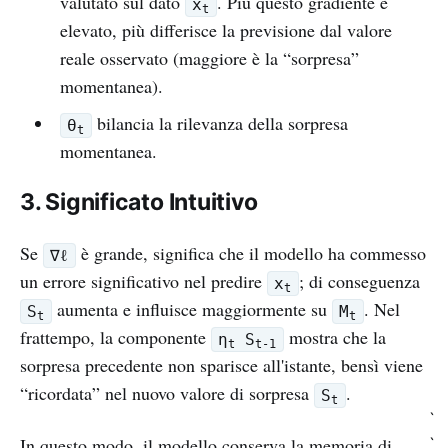
valutato sul dato
. Più questo gradiente è
x
t
elevato, più differisce la previsione dal valore
reale osservato (maggiore è la “sorpresa”
momentanea).
bilancia la rilevanza della sorpresa
θ
t
momentanea.
3. Significato Intuitivo
Se
è grande, significa che il modello ha commesso
∇ℓ
un errore significativo nel predire
; di conseguenza
x
t
aumenta e influisce maggiormente su
. Nel
S
M
t
t
frattempo, la componente
mostra che la
η
S
t
t-1
sorpresa precedente non sparisce all'istante, bensì viene
“ricordata” nel nuovo valore di sorpresa
.
S
t
`
In questo modo, il modello conserva la memoria di
`