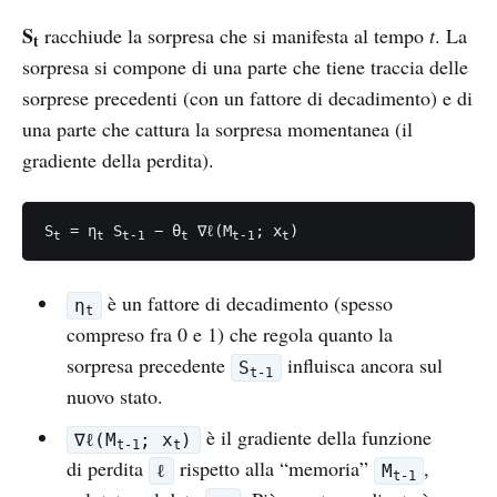
S
racchiude la sorpresa che si manifesta al tempo
t
. La
t
sorpresa si compone di una parte che tiene traccia delle
sorprese precedenti (con un fattore di decadimento) e di
una parte che cattura la sorpresa momentanea (il
gradiente della perdita).
S
 = η
 S
 − θ
 ∇ℓ(M
; x
)
t
t
t-1
t
t-1
t
è un fattore di decadimento (spesso
η
t
compreso fra 0 e 1) che regola quanto la
sorpresa precedente
influisca ancora sul
S
t-1
nuovo stato.
è il gradiente della funzione
∇ℓ(M
; x
)
t-1
t
di perdita
rispetto alla “memoria”
,
ℓ
M
t-1