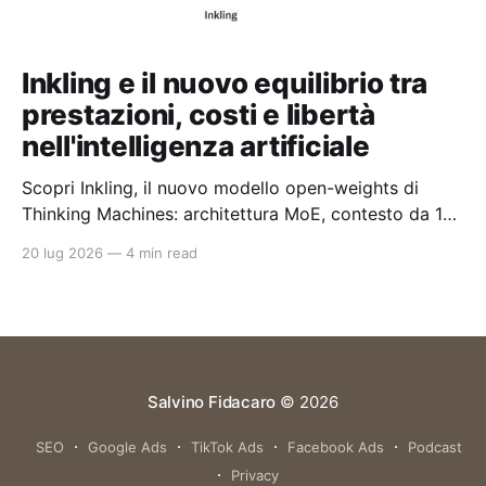
Inkling e il nuovo equilibrio tra
prestazioni, costi e libertà
nell'intelligenza artificiale
Scopri Inkling, il nuovo modello open-weights di
Thinking Machines: architettura MoE, contesto da 1
milione di token e un approccio pragmatico all'AI
20 lug 2026
—
4 min read
enterprise.
Salvino Fidacaro
© 2026
SEO
Google Ads
TikTok Ads
Facebook Ads
Podcast
Privacy