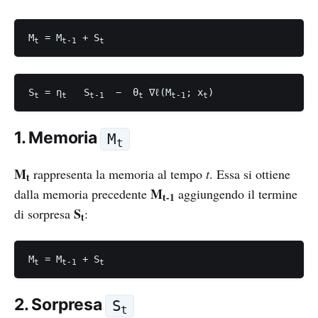
M
 = M
 + S
t
t-1
t
S
 = η
   S
  −  θ
 ∇ℓ(M
; x
)
t
t
t-1
t
t-1
t
1. Memoria
M
t
M
rappresenta la memoria al tempo
t
. Essa si ottiene
t
M
dalla memoria precedente
aggiungendo il termine
t-1
S
di sorpresa
:
t
M
 = M
 + S
t
t-1
t
2. Sorpresa
S
t