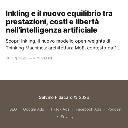
Inkling e il nuovo equilibrio tra
prestazioni, costi e libertà
nell'intelligenza artificiale
Scopri Inkling, il nuovo modello open-weights di
Thinking Machines: architettura MoE, contesto da 1
milione di token e un approccio pragmatico all'AI
20 lug 2026
—
4 min read
enterprise.
Salvino Fidacaro
© 2026
SEO
Google Ads
TikTok Ads
Facebook Ads
Podcast
Privacy